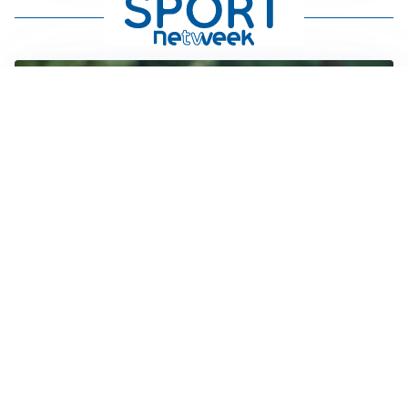
LE PAROLE
Milan, Amorim: “Sapevamo delle difficoltà, faremo
delle scelte”
LE PAROLE
Juventus, Spalletti soddisfatto: “I nuovi? Li ho visti