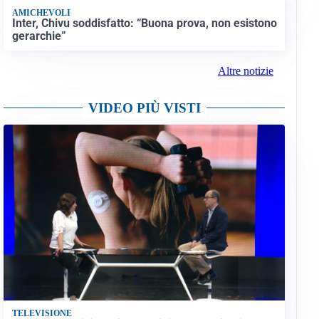
AMICHEVOLI
Inter, Chivu soddisfatto: “Buona prova, non esistono
gerarchie”
Altre notizie
VIDEO PIÙ VISTI
TELEVISIONE