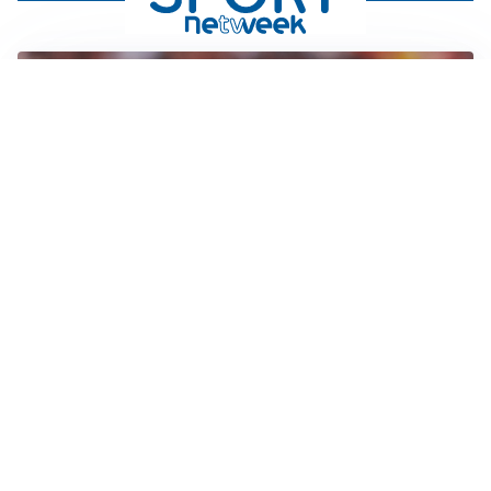
AFFARE IN CHIUSURA
Barcellona, colpo Rodri: battuto il Real Madrid
MOTIVATO
Douglas Luiz dice no all’Everton e punta sulla
Juventus