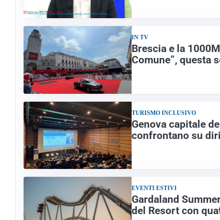
IN TV
Brescia e la 1000Mi
Comune”, questa se
TURISMO INCLUSIVO
Genova capitale del
confrontano su dir
EVENTI ESTIVI
Gardaland Summer F
del Resort con qua