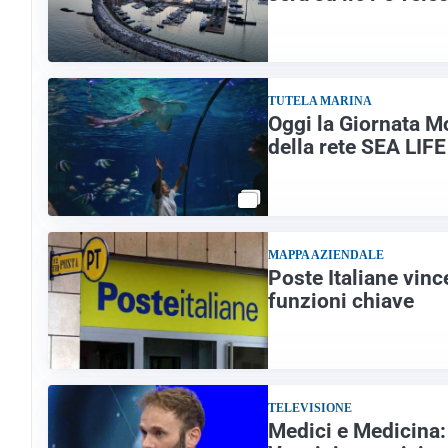
TUTELA MARINA
Oggi la Giornata M
della rete SEA LIF
MAPPA AZIENDALE
Poste Italiane vince
funzioni chiave
TELEVISIONE
Medici e Medicina: