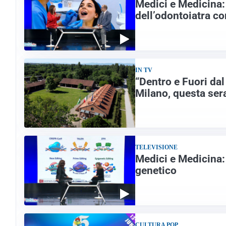
Medici e Medicina: 
dell’odontoiatra co
IN TV
“Dentro e Fuori da
Milano, questa sera
TELEVISIONE
Medici e Medicina: 
genetico
CULTURA POP