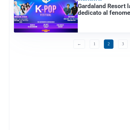
Gardaland Resort la
dedicato al fenom
←
1
2
3