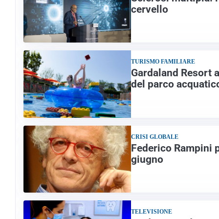
cervello
TURISMO FAMILIARE
Gardaland Resort an
del parco acquati
CRISI GLOBALE
Federico Rampini p
giugno
TELEVISIONE