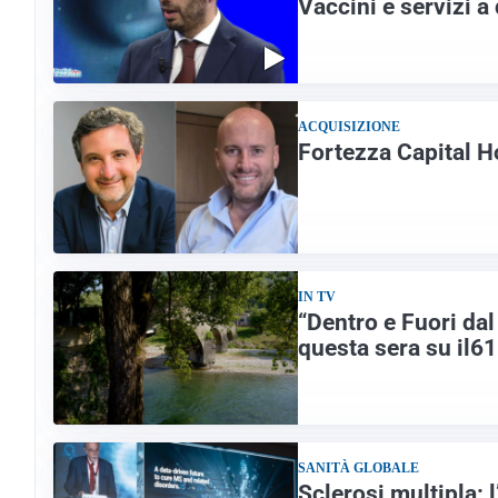
Vaccini e servizi a 
ACQUISIZIONE
Fortezza Capital Ho
IN TV
“Dentro e Fuori da
questa sera su il61
SANITÀ GLOBALE
Sclerosi multipla: l