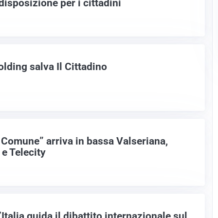
disposizione per i cittadini
lding salva Il Cittadino
l Comune” arriva in bassa Valseriana,
 e Telecity
’Italia guida il dibattito internazionale sul