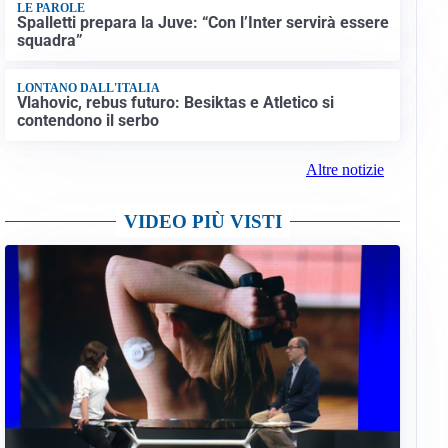
LE PAROLE
Spalletti prepara la Juve: “Con l’Inter servirà essere
squadra”
LONTANO DALL'ITALIA
Vlahovic, rebus futuro: Besiktas e Atletico si
contendono il serbo
Altre notizie
VIDEO PIÙ VISTI