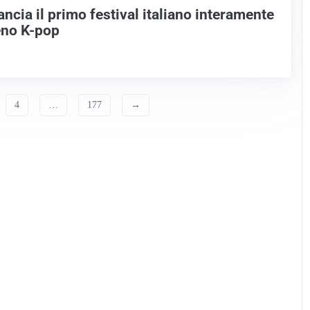
ncia il primo festival italiano interamente
eno K-pop
4
…
177
→