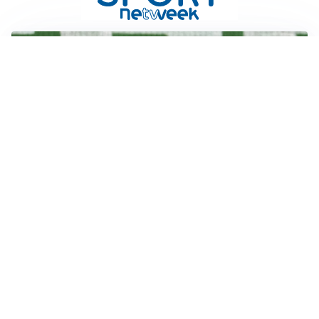
L'OPPORTUNITÀ
Juventus, occasione Trubin: il Benfica apre alla
cessione?
LE PAROLE
Amorim: “Il Milan deve puntare allo scudetto”