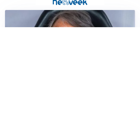
LA NUOVA ITALIA
Italia, ufficiale lo staff di Mancini: c’è anche Bonucci
I RITORNI
Inter, tornano Lautaro e Thuram: c’è anche Stones
OBIETTIVO CHE SI ALLONTANA