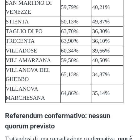
SAN MARTINO DI
59,79%
40,21%
VENEZZE
STIENTA
50,13%
49,87%
TAGLIO DI PO
63,70%
36,30%
TRECENTA
63,90%
36,10%
VILLADOSE
60,34%
39,66%
VILLAMARZANA
59,50%
40,50%
VILLANOVA DEL
65,13%
34,87%
GHEBBO
VILLANOVA
64,86%
35,14%
MARCHESANA
Referendum confermativo: nessun
quorum previsto
Trattandosi di una consultazione confermativa,
non è