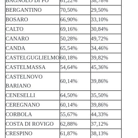
BAGNOLO DI PO
61,22%
38,78%
BERGANTINO
70,50%
29,50%
BOSARO
66,90%
33,10%
CALTO
69,16%
30,84%
CANARO
50,28%
49,72%
CANDA
65,54%
34,46%
CASTELGUGLIELMO
60,18%
39,82%
CASTELMASSA
54,64%
45,36%
CASTELNOVO
60,14%
39,86%
BARIANO
CENESELLI
64,50%
35,50%
CEREGNANO
60,14%
39,86%
CORBOLA
55,67%
44,33%
COSTA DI ROVIGO
62,88%
37,12%
CRESPINO
61,87%
38,13%