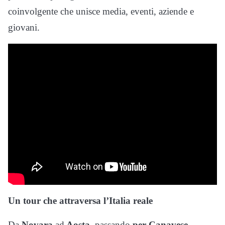
coinvolgente che unisce media, eventi, aziende e
giovani.
Un tour che attraversa l’Italia reale
Da
Novara
ad
Aosta
, passando
per Canavese,