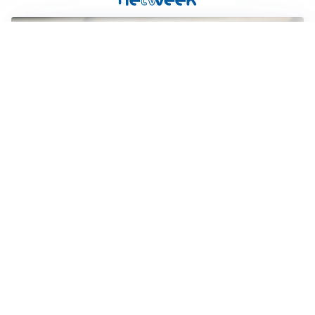
TITOLARE IN CAMPIONATO
Inter, tocca a Pio Esposito: Chivu gli affida l’attacco
LE PAROLE
Spalletti prepara la Juve: “Con l’Inter servirà essere
squadra”
LONTANO DALL'ITALIA