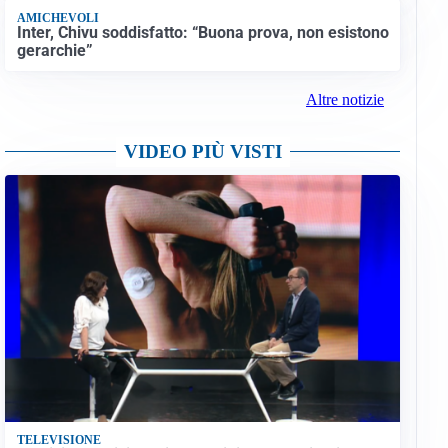
AMICHEVOLI
Inter, Chivu soddisfatto: “Buona prova, non esistono
gerarchie”
Altre notizie
VIDEO PIÙ VISTI
TELEVISIONE