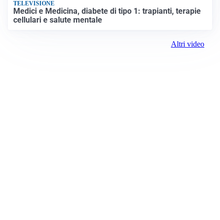
TELEVISIONE
Medici e Medicina, diabete di tipo 1: trapianti, terapie
cellulari e salute mentale
Altri video
Prima Rovigo
ROC:
15381
Direttore responsabile:
Daniele Pirola
Editore:
Media (iN) Srl