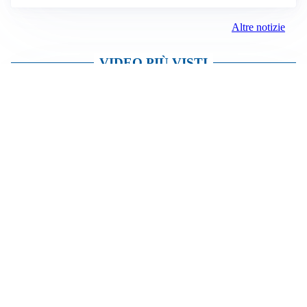
Altre notizie
VIDEO PIÙ VISTI
TELEVISIONE
Medici e Medicina, diabete di tipo 1: trapianti, terapie
cellulari e salute mentale