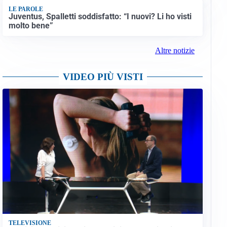
LE PAROLE
Juventus, Spalletti soddisfatto: “I nuovi? Li ho visti
molto bene”
Altre notizie
VIDEO PIÙ VISTI
TELEVISIONE