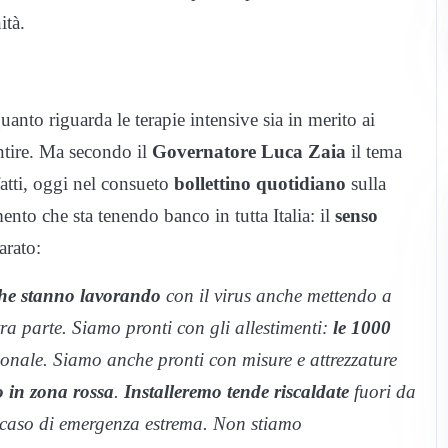
ità.
uanto riguarda le terapie intensive sia in merito ai
entire. Ma secondo il
Governatore Luca Zaia
il tema
fatti, oggi nel consueto
bollettino quotidiano
sulla
ento che sta tenendo banco in tutta Italia: il
senso
arato:
che stanno lavorando
con il virus anche mettendo a
ra parte. Siamo pronti con gli allestimenti:
le 1000
sonale. Siamo anche pronti con misure e attrezzature
 in zona rossa
.
Installeremo tende riscaldate
fuori da
 in caso di emergenza estrema. Non stiamo