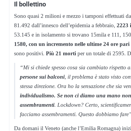
Il bollettino
Sono quasi 2 milioni e mezzo i tamponi effettuati dal
81.492 dall’innesco dell’epidemia a febbraio,
2223 i
53.145 e in isolamento si trovano 15mila e 111, 1500
1580, con un incremento nelle ultime 24 ore pari
sono positivi.
Più 21 morti
per un totale di 2595. D
“Mi si chiede spesso cosa sia cambiato rispetto 
persone sui balconi
, il problema è stato visto 
stessa direzione. Ora ho la sensazione che sia v
individualismo. Se non ci diamo una mano no
assembramenti
. Lockdown? Certo, scientificamen
facciamo assembramenti. Questo dobbiamo fare”
Da domani il Veneto (anche l’Emilia Romagna) inizie