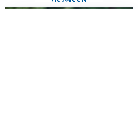
LE PAROLE
Milan, Amorim: “Sapevamo delle difficoltà, faremo
delle scelte”
LE PAROLE
Juventus, Spalletti soddisfatto: “I nuovi? Li ho visti
molto bene”