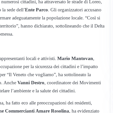
i numerosi cittadini, ha attraversato le strade di Loreo,
 la sede dell’
Ente Parco
. Gli organizzatori accusano
nformare adeguatamente la popolazione locale. “Così si
territorio”, hanno dichiarato, sottolineando che il Delta
romessa.
ppresentanti locali e attivisti.
Mario Mantovan
,
cupazione per la sicurezza dei cittadini e l’impatto
 per “Il Veneto che vogliamo”, ha sottolineato la
rio. Anche
Vanni Destro
, coordinatore dei Movimenti
elare l’ambiente e la salute dei cittadini.
a, ha fatto eco alle preoccupazioni dei residenti,
one Commercianti Amare Rosolina
, ha evidenziato