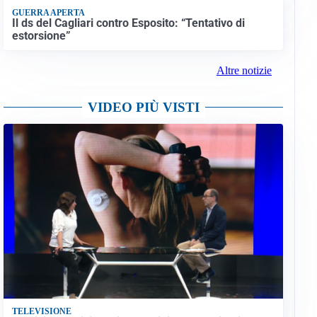
GUERRA APERTA
Il ds del Cagliari contro Esposito: “Tentativo di
estorsione”
Altre notizie
VIDEO PIÙ VISTI
TELEVISIONE