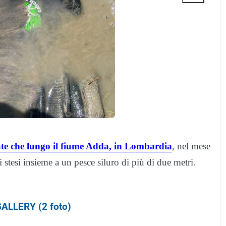
te che lungo il fiume Adda, in Lombardia
, nel mese
i stesi insieme a un pesce siluro di più di due metri.
ALLERY (2 foto)