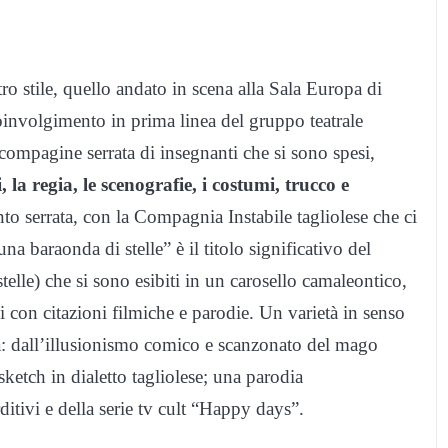
o stile, quello andato in scena alla Sala Europa di
coinvolgimento in prima linea del gruppo teatrale
 compagine serrata di insegnanti che si sono spesi,
ti, la regia, le scenografie, i costumi, trucco e
anto serrata, con la Compagnia Instabile tagliolese che ci
a baraonda di stelle” è il titolo significativo del
 stelle) che si sono esibiti in un carosello camaleontico,
ci con citazioni filmiche e parodie. Un varietà in senso
rba: dall’illusionismo comico e scanzonato del mago
ketch in dialetto tagliolese; una parodia
itivi e della serie tv cult “Happy days”.